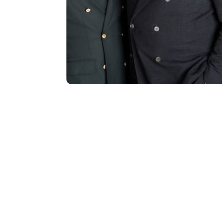
Les bénéfices d’un p
de yoga ou de Pilates
pour votre établiss