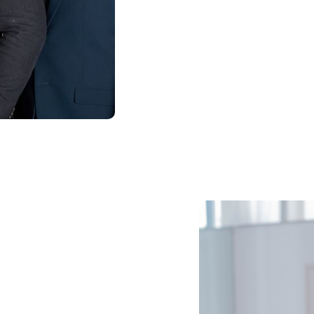
rofesseur
 qualifié
ement