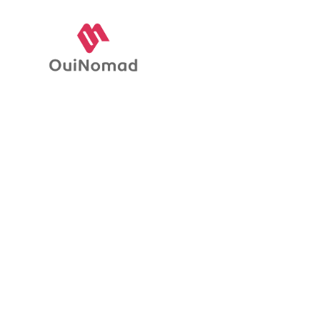
D
m
j
o