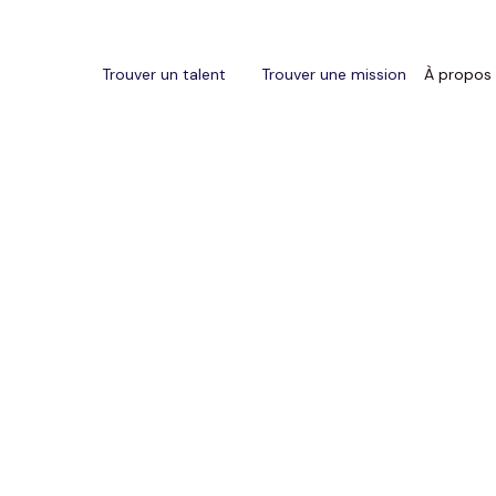
Trouver un talent
Trouver une mission
À propos
Le "jour 1", un moment déci
négligé
ans les établissements de prestige, chaque détail comp
oment stratégique qui reste trop souvent relégué au
our d’un nouveau collaborateur
. Un accueil approxim
u une intégration impersonnelle peuvent laisser une i