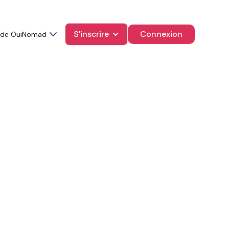
S'inscrire
Connexion
 de OuiNomad
sif trop souvent
te. Pourtant, s’il y a bien un
 second plan, c’est
le premier
atif, un manque d’organisation,
mpression durable… et parfois