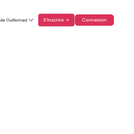
S'inscrire
Connexion
 de OuiNomad
grâce à la
duire sa clientèle exigeante.
 des nouvelles technologies,
établissements. Associées au
icalement l’expérience client.