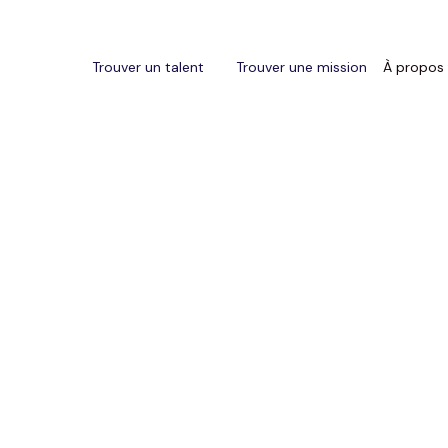
Trouver un talent
Trouver une mission
À propos
Quand le luxe se réinvente 
technologie immersive
’industrie hôtelière de luxe ne cesse d'innover pour sé
ujourd'hui, les expériences immersives, souvent issues
rennent une place centrale dans l'offre de nombreux 
port et au bien-être, ces innovations transforment rad