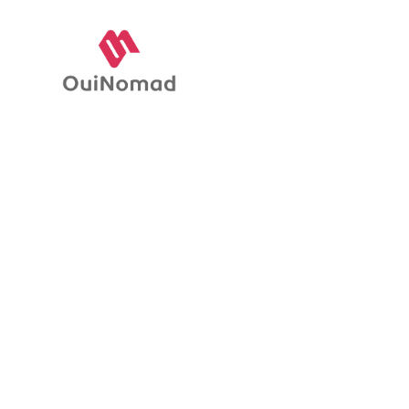
L
A
p
s