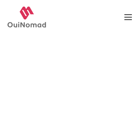
Le Luxe et l'Exigence
du Recrutement
Le secteur du luxe se distingue par ses
standards élevés et son exigence de
perfection. Recruter pour ce domaine ne
se limite pas à trouver des compétences
techniques ; il s'agit d'identifier des