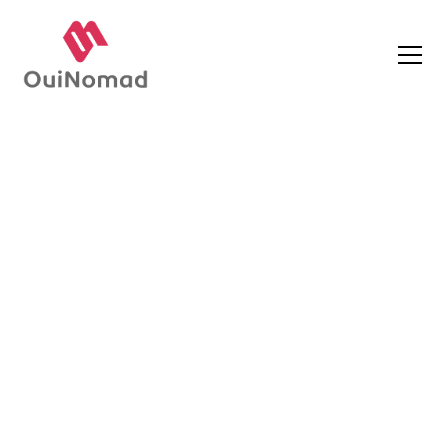
La question revient souvent, aussi bien
chez les passionnés que chez les
scientifiques du sport :
quel est le sport
le plus physique ?
Est-ce celui qui demande le plus de force
brute ? Celui qui sollicite le plus le cœur
et les poumons ? Ou celui qui combine
endurance, explosivité, technicité et
résistance mentale ?