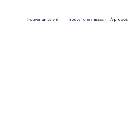
Trouver un talent
Trouver une mission
À propos
ans l’hôtellerie de luxe, le massage n’est pas seulemen
’est une
expérience
, un
rituel
, parfois même la signa
es clients des hôtels 4⭐-5⭐ recherchent plus qu’une 
ls veulent du
sensoriel
, du
sur-mesure
, du résultat i
elon l’International Spa Association (ISPA),
8% des clients de spas haut de gamme recherchent des
tre mental et performance physique.