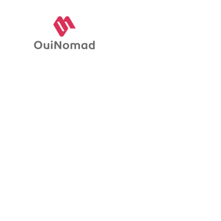
D
C
L
i
S
8
ê