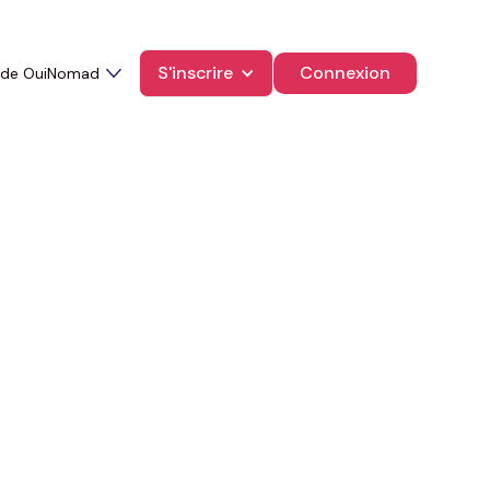
S'inscrire
Connexion
 de OuiNomad
t un soin.
ture d’un établissement.
détente de surface :
mmédiat.
 soins alliant relaxation, bien-